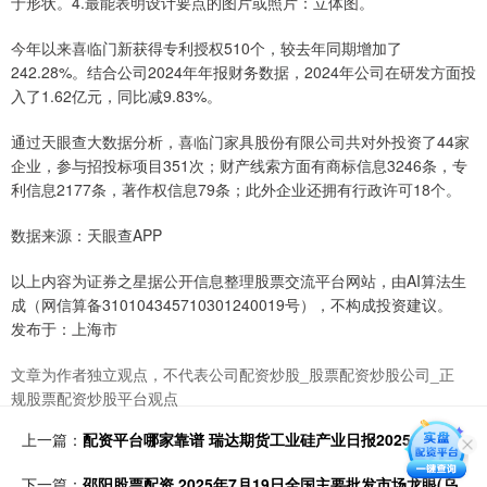
于形状。4.最能表明设计要点的图片或照片：立体图。
今年以来喜临门新获得专利授权510个，较去年同期增加了
242.28%。结合公司2024年年报财务数据，2024年公司在研发方面投
入了1.62亿元，同比减9.83%。
通过天眼查大数据分析，喜临门家具股份有限公司共对外投资了44家
企业，参与招投标项目351次；财产线索方面有商标信息3246条，专
利信息2177条，著作权信息79条；此外企业还拥有行政许可18个。
数据来源：天眼查APP
以上内容为证券之星据公开信息整理股票交流平台网站，由AI算法生
成（网信算备310104345710301240019号），不构成投资建议。
发布于：上海市
文章为作者独立观点，不代表公司配资炒股_股票配资炒股公司_正
规股票配资炒股平台观点
上一篇：
配资平台哪家靠谱 瑞达期货工业硅产业日报20250717
下一篇：
邵阳股票配资 2025年7月19日全国主要批发市场龙眼(乌