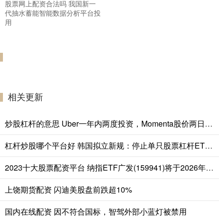
股票网上配资合法吗 我国新一
代抽水蓄能智能数据分析平台投
用
相关更新
炒股杠杆的意思 Uber一年内两度投资，Momenta股价两日累计涨超18%
杠杆炒股哪个平台好 韩国拟立新规：停止单只股票杠杆ETF交易，考虑临时禁止卖空
2023十大股票配资平台 纳指ETF广发(159941)将于2026年8月7日开市起停牌，自2026年8月7日10:30起复牌，停牌期间赎回业务照常办理
上饶期货配资 闪迪美股盘前跌超10%
国内在线配资 因不符合国标，智驾外部小蓝灯被禁用