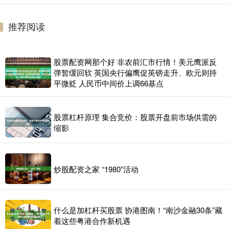
推荐阅读
股票配资网那个好 非农前汇市行情！美元鹰派反
弹暂缓回软 英国央行偏鹰促英镑走升、欧元则持
平微贬 人民币中间价上调66基点
股票杠杆原理 集合竞价：股票开盘前市场供需的
缩影
炒股配资之家 “1980”活动
什么是加杠杆买股票 协港图南！“南沙金融30条”藏
着这些粤港合作新机遇