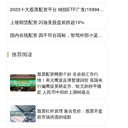
2023十大股票配资平台 纳指ETF广发(159941)将于2026年8月7日开市起停牌，自2026年8月7日10:30起复牌，停牌期间赎回业务照常办理
上饶期货配资 闪迪美股盘前跌超10%
国内在线配资 因不符合国标，智驾外部小蓝灯被禁用
推荐阅读
股票配资网那个好 非农前汇市行
情！美元鹰派反弹暂缓回软 英国央
行偏鹰促英镑走升、欧元则持平微
贬 人民币中间价上调66基点
股票杠杆原理 集合竞价：股票开盘
前市场供需的缩影