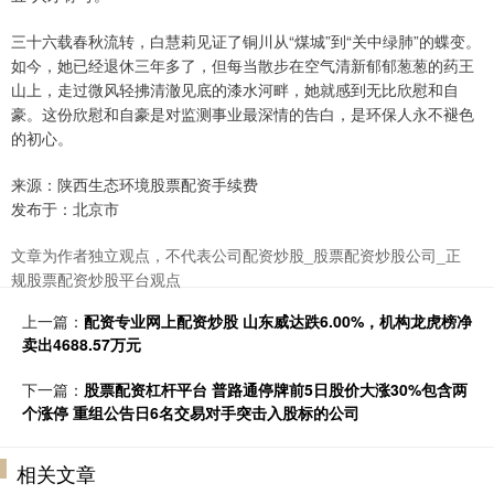
三十六载春秋流转，白慧莉见证了铜川从“煤城”到“关中绿肺”的蝶变。
如今，她已经退休三年多了，但每当散步在空气清新郁郁葱葱的药王
山上，走过微风轻拂清澈见底的漆水河畔，她就感到无比欣慰和自
豪。这份欣慰和自豪是对监测事业最深情的告白，是环保人永不褪色
的初心。
来源：陕西生态环境股票配资手续费
发布于：北京市
文章为作者独立观点，不代表公司配资炒股_股票配资炒股公司_正
规股票配资炒股平台观点
上一篇：
配资专业网上配资炒股 山东威达跌6.00%，机构龙虎榜净
卖出4688.57万元
下一篇：
股票配资杠杆平台 普路通停牌前5日股价大涨30%包含两
个涨停 重组公告日6名交易对手突击入股标的公司
相关文章