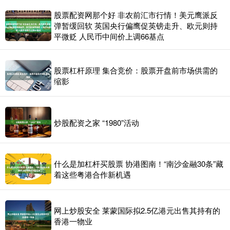
股票配资网那个好 非农前汇市行情！美元鹰派反
弹暂缓回软 英国央行偏鹰促英镑走升、欧元则持
平微贬 人民币中间价上调66基点
股票杠杆原理 集合竞价：股票开盘前市场供需的
缩影
炒股配资之家 “1980”活动
什么是加杠杆买股票 协港图南！“南沙金融30条”藏
着这些粤港合作新机遇
网上炒股安全 莱蒙国际拟2.5亿港元出售其持有的
香港一物业