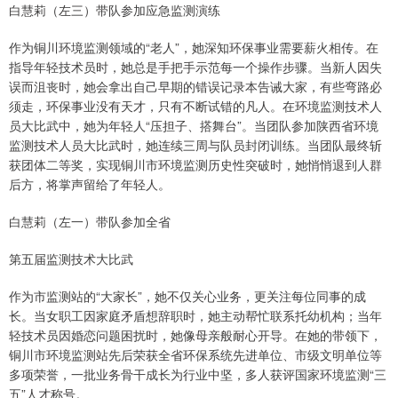
白慧莉（左三）带队参加应急监测演练
作为铜川环境监测领域的“老人”，她深知环保事业需要薪火相传。在
指导年轻技术员时，她总是手把手示范每一个操作步骤。当新人因失
误而沮丧时，她会拿出自己早期的错误记录本告诫大家，有些弯路必
须走，环保事业没有天才，只有不断试错的凡人。在环境监测技术人
员大比武中，她为年轻人“压担子、搭舞台”。当团队参加陕西省环境
监测技术人员大比武时，她连续三周与队员封闭训练。当团队最终斩
获团体二等奖，实现铜川市环境监测历史性突破时，她悄悄退到人群
后方，将掌声留给了年轻人。
白慧莉（左一）带队参加全省
第五届监测技术大比武
作为市监测站的“大家长”，她不仅关心业务，更关注每位同事的成
长。当女职工因家庭矛盾想辞职时，她主动帮忙联系托幼机构；当年
轻技术员因婚恋问题困扰时，她像母亲般耐心开导。在她的带领下，
铜川市环境监测站先后荣获全省环保系统先进单位、市级文明单位等
多项荣誉，一批业务骨干成长为行业中坚，多人获评国家环境监测“三
五”人才称号。