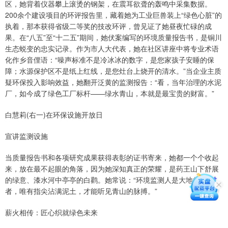
区，她背着仪器攀上滚烫的钢架，在震耳欲聋的轰鸣中采集数据。
200余个建设项目的环评报告里，藏着她为工业巨兽装上“绿色心脏”的
执着，那本获得省级二等奖的技改环评，曾见证了她昼夜忙碌的成
果。在“八五”至“十二五”期间，她伏案编写的环境质量报告书，是铜川
生态蜕变的忠实记录。作为市人大代表，她在社区讲座中将专业术语
化作乡音俚语：“噪声标准不是冷冰冰的数字，是您家孩子安睡的保
障；水源保护区不是纸上红线，是您灶台上烧开的清水。”当企业主质
疑环保投入影响效益，她翻开泛黄的监测报告：“看，当年治理的水泥
厂，如今成了绿色工厂标杆——绿水青山，本就是最宝贵的财富。”
白慧莉(右一)在环保设施开放日
宣讲监测设施
当质量报告书和各项研究成果获得表彰的证书寄来，她都一个个收起
来，放在最不起眼的角落，因为她深知真正的荣耀，是药王山下舒展
的绿意、漆水河中亭亭的白鹳。她常说：“环境监测人是大地的把脉
者，唯有指尖沾满泥土，才能听见青山的脉搏。”
薪火相传：匠心织就绿色未来