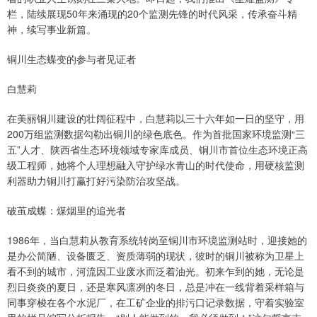
栏，陆续展现50年来涌现的20个监测先锋的时代风采，传承奋斗精
神，续写事业新篇。
铜川生态蝶变的参与者见证者
白慧莉
在美丽铜川建设的壮阔征程中，白慧莉以三十六年如一日的坚守，用
200万组监测数据勾勒出铜川的绿色底色。作为首批国家环境监测“三
五”人才、陕西省生态环境领域专家库成员、铜川市首位生态环境正高
级工程师，她将个人理想融入守护绿水青山的时代使命，用硬核监测
利器助力铜川打赢打好污染防治攻坚战。
破茧成蝶：煤烟里的追光者
1986年，当白慧莉从教育系统转岗至铜川市环境监测站时，迎接她的
是办公简陋、设备匮乏、资质薄弱的现状，彼时的铜川被称为卫星上
看不到的城市，河流因工业废水而泛着油光。初来乍到的她，无论是
烈日炎炎的夏日，还是寒风凛冽的冬日，总是冲在一线背着采样箱与
同事穿梭在各个水泥厂，在工矿企业的排污口记录数据，守着实验室