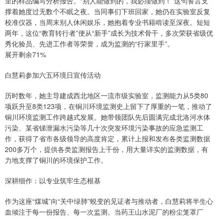
里的样品编写分析报告。“别人能做到的，我必须做到！”这句誓言支
撑着她度过无数个不眠之夜。当同事们下班回家，她仍在实验室反复
校准仪器，当周末别人休闲娱乐，她抱着专业书籍啃读至深夜。短短
两年，这位“教育转行者”便从“新手”成长为技术骨干，多次荣获省级优
秀化验员、先进工作者等荣誉，成为监测的“行家里手”。
展开剩余71%
白慧莉参加六五环境日宣传活动
历时数年，她主导建成西北地区一流市级实验室，监测能力从5类80
项跃升至8类123项，在铜川环境监测史上留下了厚重的一笔，推动了
铜川环境监测工作跨越式发展。她带领团队先后圆满完成北洛河水体
污染、某省锑泄漏水污染等几十次突发环境污染事故的应急监测工
作，获得了省市各级领导的高度肯定，累计上报和发布各类监测数据
200多万个，提供各类监测报告上千份，用大量详实的监测数据，有
力地支撑了铜川的环境保护工作。
深耕细作：以专业筑牢生态根基
作为这座“煤城”向“关中绿肺”蜕变的见证者与推动者，白慧莉将半生心
血倾注于每一份报告、每一次监测。当药王山水泥厂的粉尘笼罩厂