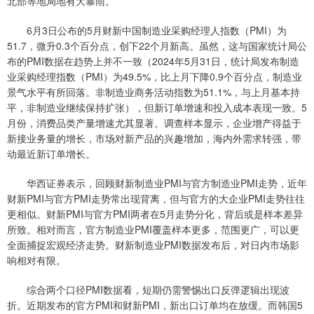
北部等地局地有大暴雨。
6月3日公布的5月财新中国制造业采购经理人指数（PMI）为
51.7，微升0.3个百分点，创下22个月新高。虽然，这与国家统计局公
布的PMI数据在趋势上并不一致（2024年5月31日，统计局发布制造
业采购经理指数（PMI）为49.5%，比上月下降0.9个百分点，制造业
景气水平有所回落。非制造业商务活动指数为51.1%，与上月基本持
平，非制造业继续保持扩张），但新订单增速和投入成本表现一致。5
月份，消费品类产量增速尤其显著。调查样本显示，企业增产得益于
新接业务量的增长，市场对新产品的兴趣增加，海内外需求转强，带
动最近新订单增长。
华西证券表示，回顾财新制造业PMI与官方制造业PMI走势，近年
财新PMI与官方PMI走势常出现背离，但与官方的大企业PMI走势往往
更相似。财新PMI与官方PMI两者在5月走势分化，背后或是样本差异
所致。相对而言，官方制造业PMI覆盖样本更多，范围更广，可以更
全面捕捉宏观经济走势。财新制造业PMI数据发布后，对日内市场影
响相对有限。
综合两个口径PMI数据看，短期仍需警惕出口反弹逻辑出现波
折。近期发布的官方PMI和财新PMI，新出口订单均在放缓。而韩国5