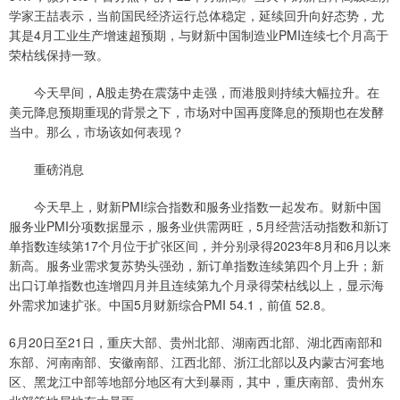
学家王喆表示，当前国民经济运行总体稳定，延续回升向好态势，尤
其是4月工业生产增速超预期，与财新中国制造业PMI连续七个月高于
荣枯线保持一致。
今天早间，A股走势在震荡中走强，而港股则持续大幅拉升。在
美元降息预期重现的背景之下，市场对中国再度降息的预期也在发酵
当中。那么，市场该如何表现？
重磅消息
今天早上，财新PMI综合指数和服务业指数一起发布。财新中国
服务业PMI分项数据显示，服务业供需两旺，5月经营活动指数和新订
单指数连续第17个月位于扩张区间，并分别录得2023年8月和6月以来
新高。服务业需求复苏势头强劲，新订单指数连续第四个月上升；新
出口订单指数也连增四月并且连续第九个月录得荣枯线以上，显示海
外需求加速扩张。中国5月财新综合PMI 54.1，前值 52.8。
6月20日至21日，重庆大部、贵州北部、湖南西北部、湖北西南部和
东部、河南南部、安徽南部、江西北部、浙江北部以及内蒙古河套地
区、黑龙江中部等地部分地区有大到暴雨，其中，重庆南部、贵州东