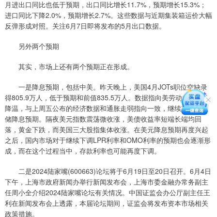
月进出口同比也低于预期，出口同比增长11.7%，预期增长15.3%；
进口同比下降2.0%，预期增长2.7%。这些数据与近期集装箱运价大幅
反弹形成对照。关注6月7日即将发布的5月出口数据。
另外两个预期
其实，市场上还有两个预期正在形成。
一是降息预期，包括中美。昨天晚上，美国4月JOTs职位空缺录
得805.9万人，低于预期和前值835.5万人。数据指向美劳动力市场的
降温，与上周五公布的经济数据和通胀走弱指向一致，继续支持美联
储降息预期。隔夜美元指数震荡微收涨，美债收益率短端长端均回
落，黄金下跌，而美国三大股指集体收涨。在美元降息预期再度兴起
之后，国内市场对于继续下调LPR利率和OMO利率的预期也会逐渐形
成，而在这个过程当中，存款利率也可能再度下调。
二是2024陆家嘴(600663)论坛将于6月19日至20日召开。6月4日
下午，上海市政府新闻办举行新闻发布会，上海市委金融办常务副主
任周小全介绍2024陆家嘴论坛有关情况。中国证监会办公厅副主任王
利在新闻发布会上透露，本届论坛期间，证监会将发布资本市场相关
政策措施。