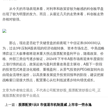
从今天的市场表现来看，对利率和政策皆较为敏感的科创板早盘
出现了较为明显的发力。而且，从最近几天的走势来看，科创板走势
亦相对较强。
那么，现在是否处于关键变盘的前夜呢？中信证券(600030)认
为，过去3年压制A股表现的经济动能转换、资本市场生态、中美战略
博弈这三大叙事都将迎来重大拐点股票配资盈利平台，随着政策、价
格、外部三类信号逐步验证，2024年下半年A股市场将迎来年度级别
上涨行情的起点，政策起效与盈利质量改善是主驱动，A股下一阶段
的投资范式将是淡化规模、重视盈利，从景气投资的PEG框架转向自
由现金流增长溢价，以高质量发展提升投资回报率的阶段，建议把握
战略窗口迎接大拐点，配置重心从红利低波逐步转向绩优成长。
文章为作者独立观点，不代表公司配资炒股_股票配资炒股公司_正
规股票配资炒股平台观点
上一篇：
股票配资1比5 市值退市机制显威 上市非一劳永逸