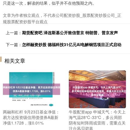
只是这一次，解读的结果，似乎并不在他预期之内。
文章为作者独立观点，不代表公司配资炒股_股票配资炒股公司_正
规股票配资炒股平台观点
上一篇：
期货配资吧 泽连斯基公开致信普京 特朗普、普京发声
下一篇：
怎样融资炒股 德福科技31亿元AI电解铜箔项目正式启动
相关文章
两融和杠杆 9月23日基金净值：
牛股配资app 申城天气：今天上
易方达投资级信用债债券A最新
海气温28℃-33℃，多云局部
净值1.1728，涨0.01%
阴有短时阵雨或雷雨，需重点关
注台风贝碧嘉