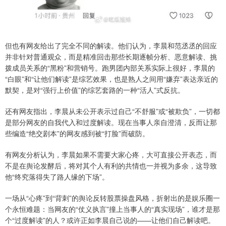
但也有网友给出了完全不同的解读。他们认为，李晨和范丞丞的回应
并非针对普通观众，而是精准回击那些长期逐帧分析、恶意解读、挑
拨成员关系的“黑粉”和营销号。跑男团内部关系实际上很好，李晨的
“白眼”和“让他们解读”是综艺效果，也是熟人之间用“嫌弃”表达亲近的
默契，是对“强行上价值”的综艺套路的一种“活人”式反抗。
还有网友指出，李晨从未公开表示过自己“不舒服”或“被欺负”，一切都
是部分网友的自我代入和过度解读。现在当事人亲自澄清，反而让那
些编造“绝交剧本”的网友感到被“打脸”而破防。
有网友分析认为，李晨如果不需要大家心疼，大可直接公开表态，而
不是在舆论发酵后，将对其个人有利的共情也一并视为多余，这导致
他“终究落得失了路人缘的下场”。
一场从“心疼”到“背刺”的舆论反转股票操盘风格，折射出的是娱乐圈一
个永恒难题：当网友的“仗义执言”撞上当事人的“真实现场”，谁才是那
个“过度解读”的人？或许正如李晨自己说的——让他们自己解读吧。