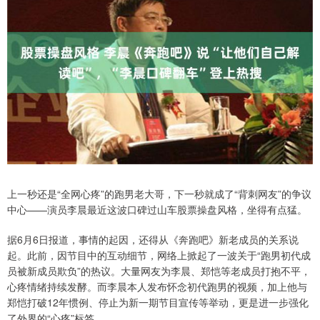
上一秒还是“全网心疼”的跑男老大哥，下一秒就成了“背刺网友”的争议
中心——演员李晨最近这波口碑过山车股票操盘风格，坐得有点猛。
据6月6日报道，事情的起因，还得从《奔跑吧》新老成员的关系说
起。此前，因节目中的互动细节，网络上掀起了一波关于“跑男初代成
员被新成员欺负”的热议。大量网友为李晨、郑恺等老成员打抱不平，
心疼情绪持续发酵。而李晨本人发布怀念初代跑男的视频，加上他与
郑恺打破12年惯例、停止为新一期节目宣传等举动，更是进一步强化
了外界的“心疼”标签。