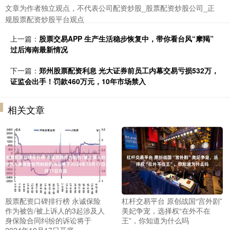
文章为作者独立观点，不代表公司配资炒股_股票配资炒股公司_正
规股票配资炒股平台观点
上一篇：
股票交易APP 生产生活稳步恢复中，带你看台风“摩羯”
过后海南最新情况
下一篇：
郑州股票配资利息 光大证券前员工内幕交易亏损532万，
证监会出手！罚款460万元，10年市场禁入
相关文章
股票配资口碑排行榜 永诚保险
杠杆交易平台 原创战国“宫外剧”
作为被告/被上诉人的3起涉及人
美妃争宠，选择权“在外不在
身保险合同纠纷的诉讼将于
王”，你知道为什么吗
2024年10月17日开庭