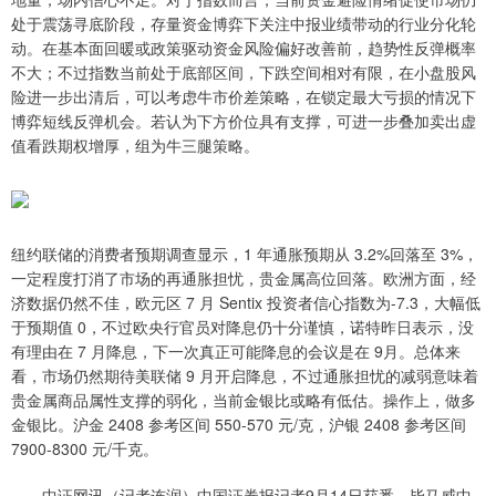
处于震荡寻底阶段，存量资金博弈下关注中报业绩带动的行业分化轮
动。在基本面回暖或政策驱动资金风险偏好改善前，趋势性反弹概率
不大；不过指数当前处于底部区间，下跌空间相对有限，在小盘股风
险进一步出清后，可以考虑牛市价差策略，在锁定最大亏损的情况下
博弈短线反弹机会。若认为下方价位具有支撑，可进一步叠加卖出虚
值看跌期权增厚，组为牛三腿策略。
纽约联储的消费者预期调查显示，1 年通胀预期从 3.2%回落至 3%，
一定程度打消了市场的再通胀担忧，贵金属高位回落。欧洲方面，经
济数据仍然不佳，欧元区 7 月 Sentix 投资者信心指数为-7.3，大幅低
于预期值 0，不过欧央行官员对降息仍十分谨慎，诺特昨日表示，没
有理由在 7 月降息，下一次真正可能降息的会议是在 9月。总体来
看，市场仍然期待美联储 9 月开启降息，不过通胀担忧的减弱意味着
贵金属商品属性支撑的弱化，当前金银比或略有低估。操作上，做多
金银比。沪金 2408 参考区间 550-570 元/克，沪银 2408 参考区间
7900-8300 元/千克。
中证网讯（记者连润）中国证券报记者9月14日获悉，毕马威中