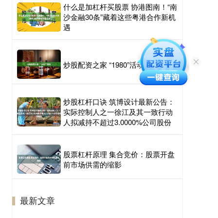
什么是加杠杆买股票 协港图南！“南
沙金融30条”藏着这些粤港合作新机
遇
炒股配资之家 “1980”活动
炒股杠杆口诀 筑博设计最新公告：
实际控制人之一徐江及其一致行动
人拟减持不超过3.0000%公司股份
股票杠杆原理 集合竞价：股票开盘
前市场供需的缩影
最新文章