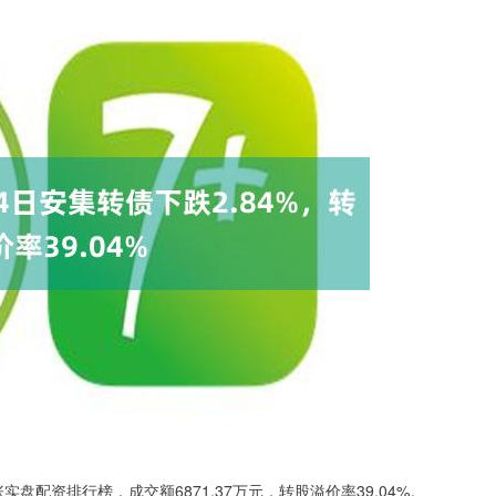
张实盘配资排行榜，成交额6871.37万元，转股溢价率39.04%。