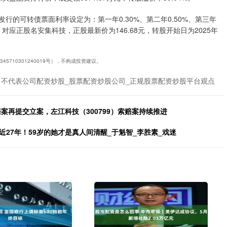
发行的可转债票面利率设定为：第一年0.30%、第二年0.50%、第三年
。），对应正股名安集科技，正股最新价为146.68元，转股开始日为2025年
5710301240019号），不构成投资建议。
不代表公司配资炒股_股票配资炒股公司_正规股票配资炒股平台观点
索赔案再提交立案，左江科技（300799）索赔案持续推进
27年！59岁的她才是真人间清醒_于魁智_李胜素_戏迷