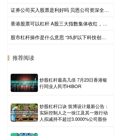
证券公司买入股票是利好吗 贝恩公司资深全球合伙人：能源转型需全球合作，中国发展受关注
香港股票可以杠杆 A股三大指数集体收红，午后放量超2000亿元，沪深300ETF易方达（510310）获资金关注
股市杠杆操作是什么意思 “35岁以下科技创新35人”中国入选者揭晓，5位上海科学家上榜
推荐阅读
炒股杠杆最高几倍 7月23日香港银
行同业人民币HIBOR
炒股杠杆口诀 筑博设计最新公告：
实际控制人之一徐江及其一致行动
人拟减持不超过3.0000%公司股份