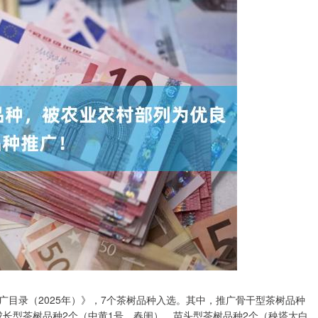
目录（2025年）》，7个茶树品种入选。其中，推广骨干型茶树品种
，成长型茶树品种2个（中黄1号、春闺），苗头型茶树品种2个（秧塔大白