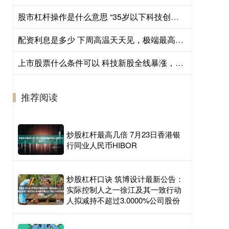
股市杠杆操作是什么意思 “35岁以下科技创新35人”中国入选者揭晓，5位上海科学家上榜
配资利息是多少 下周高温天天见，极端最高38℃；雪落漾路通车，青浦⇋吴江仅5分钟
上市股票什么条件可以 科技新股全线暴涨，人形机器人第一股又要登录，市场热度如何评估？
推荐阅读
炒股杠杆最高几倍 7月23日香港银
行同业人民币HIBOR
炒股杠杆口诀 筑博设计最新公告：
实际控制人之一徐江及其一致行动
人拟减持不超过3.0000%公司股份