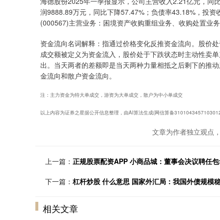
海德股份2025年一季报显示，公司主营收入2.21亿元，同比下
润9888.89万元，同比下降57.47%；负债率43.18%，投资
(000567)主营业务：困境资产收购重组业务、收购处置
资金流向名词解释：指通过价格变化反推资金流向。股价处
成交额被定义为资金流入，股价处于下跌状态时主动性卖单
出。当天两者的差额即是当天两种力量相抵之后剩下的推动
金流向和散户资金流向。
注：主力资金为特大单成交，游资为大单成交，散户为中小单成交
以上内容为证券之星据公开信息整理，由AI算法生成(网信算备310104345710301
文章为作者独立观点，
上一篇：
正规股票配资APP 小商品城：董事会决议聘任
下一篇：
杠杆炒股 什么意思 国家外汇局：我国外债规模
相关文章