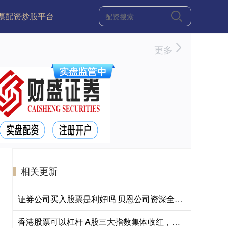
票配资炒股平台
更多
相关更新
证券公司买入股票是利好吗 贝恩公司资深全球合伙人：能源转型需全球合作，中国发展受关注
香港股票可以杠杆 A股三大指数集体收红，午后放量超2000亿元，沪深300ETF易方达（510310）获资金关注