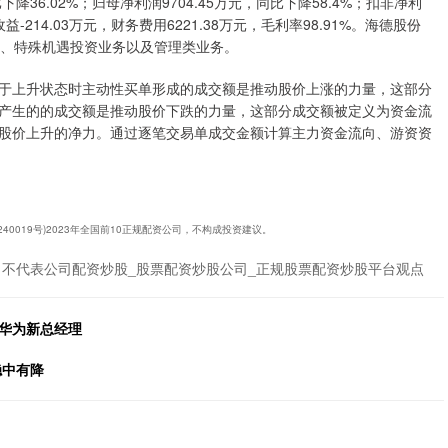
降36.02%；归母净利润9704.45万元，同比下降58.4%；扣非净利
收益-214.03万元，财务费用6221.38万元，毛利率98.91%。海德股份
业务、特殊机遇投资业务以及管理类业务。
于上升状态时主动性买单形成的成交额是推动股价上涨的力量，这部分
产生的的成交额是推动股价下跌的力量，这部分成交额被定义为资金流
股价上升的净力。通过逐笔交易单成交金额计算主力资金流向、游资资
240019号)2023年全国前10正规配资公司，不构成投资建议。
不代表公司配资炒股_股票配资炒股公司_正规股票配资炒股平台观点
包华为新总经理
稳中有降