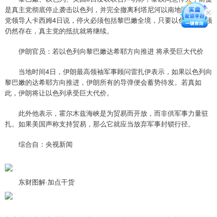
是真主党彻底停止袭击以色列，并完全撤离利塔尼河以南地区。真主
党领导人卡西姆4日说，停火必须包括黎巴嫩全境，只要以色列的占领
仍然存在，真主党的抵抗就将继续。
伊朗官员：若以色列向黎巴嫩达希耶方向推进 将承受巨大代价
当地时间4日，伊朗最高领袖军事顾问雷扎伊表示，如果以色列向
黎巴嫩的达希耶方向推进，伊朗所有的导弹便会蓄势待发。若真如
此，伊朗将让以色列承受巨大代价。
此外他表示，霍尔木兹海峡是为贸易而开放，而非供军事力量驻
扎。如果美国声称支持贸易，那么它就应当放弃军事封锁行径。
综合自：央视新闻
东财图解·加点干货