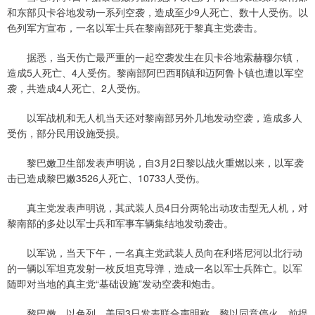
和东部贝卡谷地发动一系列空袭，造成至少9人死亡、数十人受伤。以
色列军方宣布，一名以军士兵在黎南部死于黎真主党袭击。
据悉，当天伤亡最严重的一起空袭发生在贝卡谷地索赫穆尔镇，
造成5人死亡、4人受伤。黎南部阿巴西耶镇和迈阿鲁卜镇也遭以军空
袭，共造成4人死亡、2人受伤。
以军战机和无人机当天还对黎南部另外几地发动空袭，造成多人
受伤，部分民用设施受损。
黎巴嫩卫生部发表声明说，自3月2日黎以战火重燃以来，以军袭
击已造成黎巴嫩3526人死亡、10733人受伤。
真主党发表声明说，其武装人员4日分两轮出动攻击型无人机，对
黎南部的多处以军士兵和军事车辆集结地发动袭击。
以军说，当天下午，一名真主党武装人员向在利塔尼河以北行动
的一辆以军坦克发射一枚反坦克导弹，造成一名以军士兵阵亡。以军
随即对当地的真主党“基础设施”发动空袭和炮击。
黎巴嫩、以色列、美国3日发表联合声明称，黎以同意停火，前提