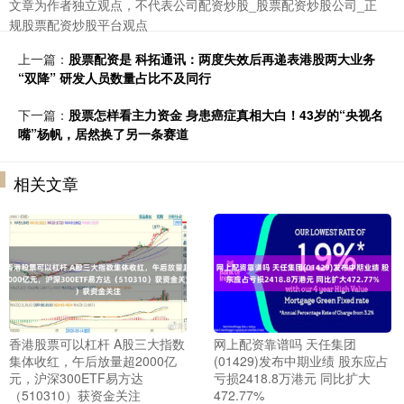
文章为作者独立观点，不代表公司配资炒股_股票配资炒股公司_正
规股票配资炒股平台观点
上一篇：
股票配资是 科拓通讯：两度失效后再递表港股两大业务
“双降” 研发人员数量占比不及同行
下一篇：
股票怎样看主力资金 身患癌症真相大白！43岁的“央视名
嘴”杨帆，居然换了另一条赛道
相关文章
香港股票可以杠杆 A股三大指数
网上配资靠谱吗 天任集团
集体收红，午后放量超2000亿
(01429)发布中期业绩 股东应占
元，沪深300ETF易方达
亏损2418.8万港元 同比扩大
（510310）获资金关注
472.77%