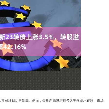
元/盎司续创历史新高。然而，金价新高没维持多久突然跳水转跌，市场