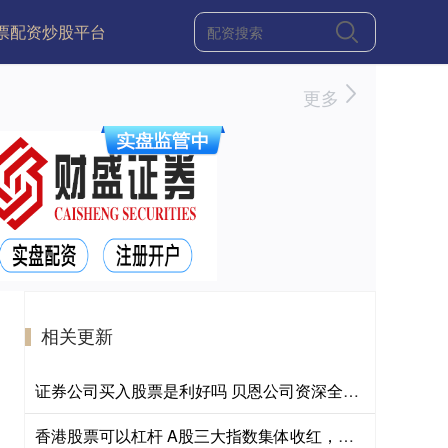
票配资炒股平台
更多
相关更新
证券公司买入股票是利好吗 贝恩公司资深全球合伙人：能源转型需全球合作，中国发展受关注
香港股票可以杠杆 A股三大指数集体收红，午后放量超2000亿元，沪深300ETF易方达（510310）获资金关注