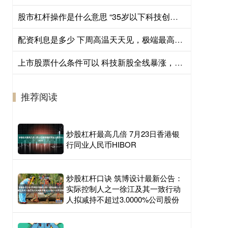
股市杠杆操作是什么意思 “35岁以下科技创新35人”中国入选者揭晓，5位上海科学家上榜
配资利息是多少 下周高温天天见，极端最高38℃；雪落漾路通车，青浦⇋吴江仅5分钟
上市股票什么条件可以 科技新股全线暴涨，人形机器人第一股又要登录，市场热度如何评估？
推荐阅读
炒股杠杆最高几倍 7月23日香港银
行同业人民币HIBOR
炒股杠杆口诀 筑博设计最新公告：
实际控制人之一徐江及其一致行动
人拟减持不超过3.0000%公司股份