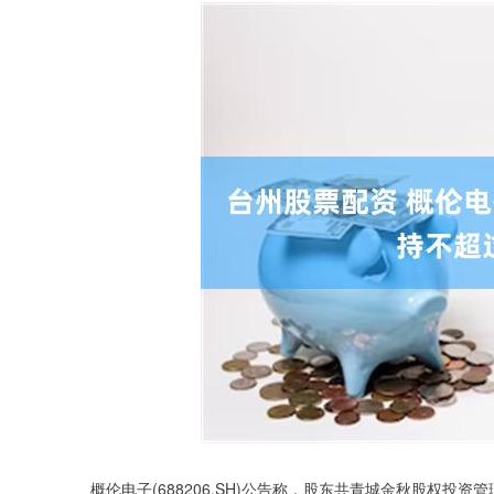
概伦电子(688206.SH)公告称，股东共青城金秋股权投