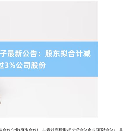
资管理合伙企业(有限合伙)、共青城嘉橙股权投资合伙企业(有限合伙)、井